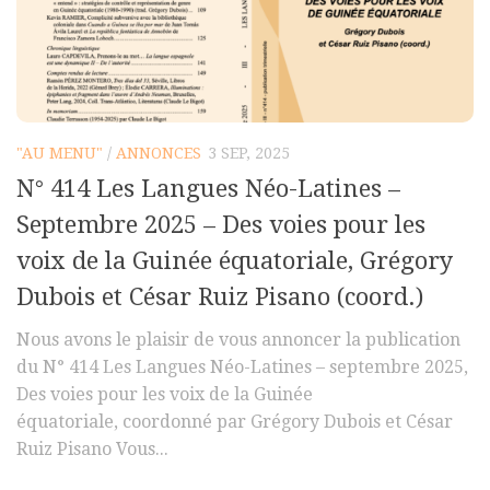
Polifonia
Concours
Programmes
Rapports
"AU MENU"
/
ANNONCES
3 SEP, 2025
Agrégation et Capes
N° 414 Les Langues Néo-Latines –
CPGE
Septembre 2025 – Des voies pour les
« Au menu »
voix de la Guinée équatoriale, Grégory
Actualités
Dubois et César Ruiz Pisano (coord.)
Annonces
Nous avons le plaisir de vous annoncer la publication
Minutes de Fred
du N° 414 Les Langues Néo-Latines – septembre 2025,
Des voies pour les voix de la Guinée
Vous abonner / commander un numéro
équatoriale, coordonné par Grégory Dubois et César
Vous abonner
Ruiz Pisano Vous...
Commander un numéro PDF