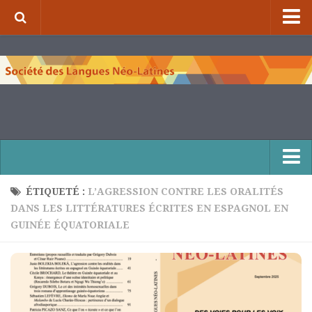
⌂
À propos de la S.L.N.L.
Qui sommes-nous ?
Nos missions
Organigramme
Comité scientifique et comité de rédaction
Nous contacter
ÉTIQUETÉ :
L’AGRESSION CONTRE LES ORALITÉS
DANS LES LITTÉRATURES ÉCRITES EN ESPAGNOL EN
Publications et collections
GUINÉE ÉQUATORIALE
Numéros de la revue de la S.L.N.L.
Compléments à la revue de la S.L.N.L.
Cuadernos Literarios
Matins pédagogiques de la S.L.N.L.