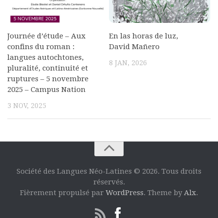
Journée d’étude – Aux
En las horas de luz,
confins du roman :
David Mañero
langues autochtones,
8 JAN, 2026
pluralité, continuité et
ruptures – 5 novembre
2025 – Campus Nation
3 NOV, 2025
Société des Langues Néo-Latines © 2026. Tous droits
réservés.
Fièrement propulsé par
WordPress
. Theme by
Alx
.