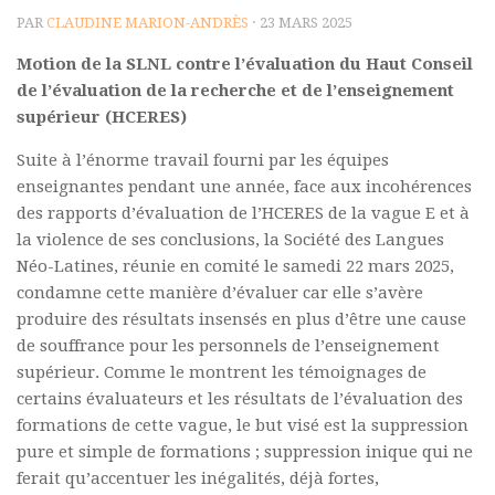
PAR
CLAUDINE MARION-ANDRÈS
· 23 MARS 2025
Polifonia
Motion de la SLNL contre l’évaluation
du Haut Conseil
Concours
de l’évaluation de la recherche et de l’enseignement
Programmes
supérieur (HCERES)
Rapports
Suite à l’énorme travail fourni par les équipes
Agrégation et Capes
enseignantes pendant une année, face aux incohérences
des rapports d’évaluation de l’HCERES de la vague E et à
CPGE
la violence de ses conclusions, la Société des Langues
« Au menu »
Néo-Latines, réunie en comité le samedi 22 mars 2025,
condamne cette manière d’évaluer car elle s’avère
Actualités
produire des résultats insensés en plus d’être une cause
Annonces
de souffrance pour les personnels de l’enseignement
Minutes de Fred
supérieur. Comme le montrent les témoignages de
certains évaluateurs et les résultats de l’évaluation des
Vous abonner / commander un numéro
formations de cette vague, le but visé est la suppression
Vous abonner
pure et simple de formations ; suppression inique qui ne
ferait qu’accentuer les inégalités, déjà fortes,
Commander un numéro PDF